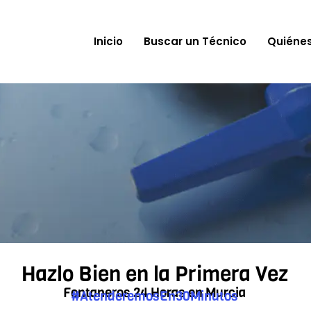
Inicio
Buscar un Técnico
Quiéne
Hazlo Bien en la Primera Vez
Fontaneros 24 Horas en Murcia
#AtenderemosEn30Minutos