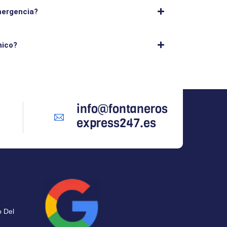
mergencia?
nico?
info@fontaneros
express247.es
 Del