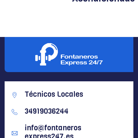
Técnicos Locales
34919036244
info@fontaneros
express247.es