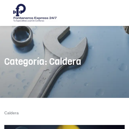
Skip
to
content
Categoría:
Caldera
Caldera